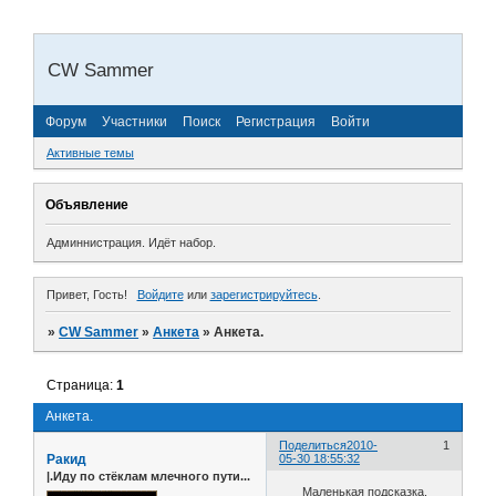
CW Sammer
Форум
Участники
Поиск
Регистрация
Войти
Активные темы
Объявление
Админнистрация.
Идёт набор.
Привет, Гость!
Войдите
или
зарегистрируйтесь
.
»
CW Sammer
»
Анкета
»
Анкета.
Страница:
1
Анкета.
Поделиться
2010-
1
Ракид
05-30 18:55:32
|.Иду по стёклам млечного пути...
Маленькая подсказка.