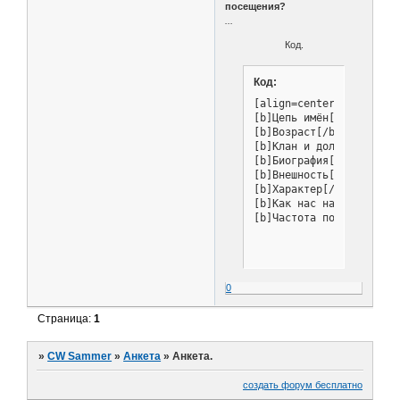
посещения?
...
Код.
Код:
[align=center][b]Имя[/b]
[b]Цепь имён[/b]

[b]Возраст[/b]

[b]Клан и должность[/b]

[b]Биография[/b]

[b]Внешность[/b]

[b]Характер[/b]

[b]Как нас нашли?[/b]

[b]Частота посещения?[/
0
Страница:
1
»
CW Sammer
»
Анкета
»
Анкета.
создать форум бесплатно