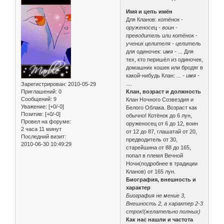
Имя и цепь имён
Для Кланов:
котёнок -
оруженосец - воин -
преводитель или котёнок -
ученик целителя - целитель
для одиночек:
имя - ...
Для
тех, кто перишёл из одиночек,
домашних кошек или бродяг в
какой-нибудь Клан:
... - имя -
...
.
Зарегистрирован
: 2010-05-29
Приглашений:
0
Клан, возраст и должность
Сообщений:
9
Клан Ночного Созвездия и
Уважение:
[+0/-0]
Белого Облака. Возраст как
Позитив:
[+0/-0]
обычно! Котёнок до 6 лун,
Провел на форуме:
оруженосец от 6 до 12, воин
2 часа 11 минут
от 12 до 87, глашатай от 20,
Последний визит:
предводитель от 30,
2010-06-30 10:49:29
старейшина от 88 до 165,
попал в племя Вечной
Ночи(подробнее в традиции
Кланов) от 165 лун.
Биография, внешность и
характер
Биография не мение 3,
Внешность 2, а характер 2-3
строк!(желательно полных)
Как нас нашли и частота