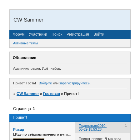
CW Sammer
Форум
Участники
Поиск
Регистрация
Войти
Активные темы
Объявление
Админнистрация.
Идёт набор.
Привет, Гость!
Войдите
или
зарегистрируйтесь
.
»
CW Sammer
»
Гостевая
»
Привет!
Страница:
1
Привет!
Поделиться
2010-
1
Ракид
05-29 15:53:28
|.Иду по стёклам млечного пути...
Привет-привет! Я так рада