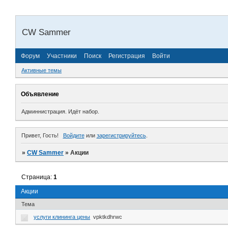
CW Sammer
Форум
Участники
Поиск
Регистрация
Войти
Активные темы
Объявление
Админнистрация.
Идёт набор.
Привет, Гость!
Войдите
или
зарегистрируйтесь
.
»
CW Sammer
»
Акции
Страница:
1
Акции
Тема
услуги клининга цены
vpktkdhrwc