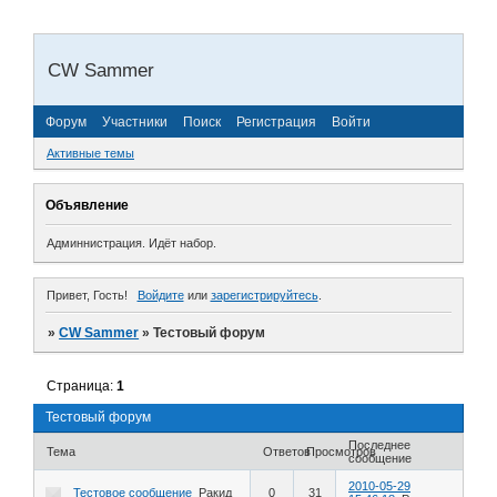
CW Sammer
Форум
Участники
Поиск
Регистрация
Войти
Активные темы
Объявление
Админнистрация.
Идёт набор.
Привет, Гость!
Войдите
или
зарегистрируйтесь
.
»
CW Sammer
»
Тестовый форум
Страница:
1
Тестовый форум
Последнее
Тема
Ответов
Просмотров
сообщение
2010-05-29
Тестовое сообщение
Ракид
0
31